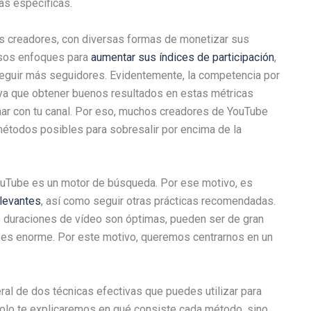
as específicas.
s creadores, con diversas formas de monetizar sus
rsos enfoques para
aumentar sus índices de participación
,
eguir más seguidores. Evidentemente, la competencia por
 ya que obtener buenos resultados en estas métricas
ar con tu canal. Por eso, muchos creadores de YouTube
métodos posibles para sobresalir por encima de la
YouTube es un motor de búsqueda. Por ese motivo, es
elevantes
, así como seguir otras prácticas recomendadas.
é duraciones de vídeo son óptimas, pueden ser de gran
e es enorme. Por este motivo, queremos centrarnos en un
ral de dos técnicas efectivas que puedes utilizar para
 solo te explicaremos en qué consiste cada método, sino