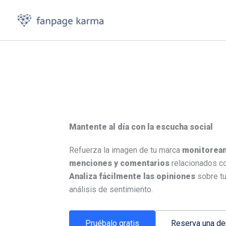
Ir
al
contenido
Mantente al día con la escucha social
Refuerza la imagen de tu marca
monitorean
menciones y comentarios
relacionados co
Analiza fácilmente las opiniones
sobre tu
análisis de sentimiento.
Pruébalo gratis
Reserva una d