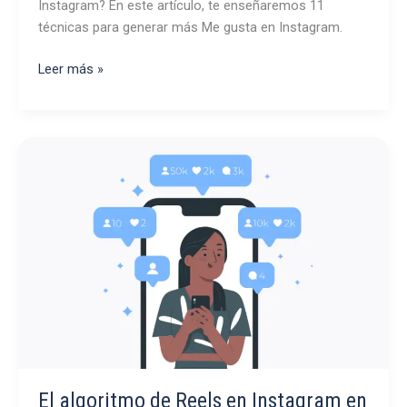
Instagram? En este artículo, te enseñaremos 11
técnicas para generar más Me gusta en Instagram.
Cómo
Leer más »
conseguir
más
likes
en
Instagram
El algoritmo de Reels en Instagram en