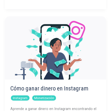
guía
para
analizar
cuentas
de
Instagram
de
otras
personas
Cómo ganar dinero en Instagram
,
Instagram
Monetización
Aprende a ganar dinero en Instagram encontrando el