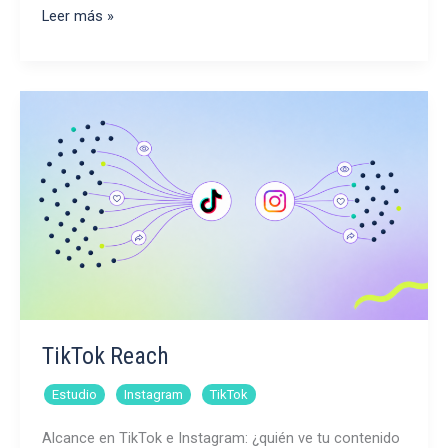
¿Qué
Leer más »
formato
de
Instagram
tiene
mayor
alcance?
TikTok Reach
,
,
Estudio
Instagram
TikTok
Alcance en TikTok e Instagram: ¿quién ve tu contenido