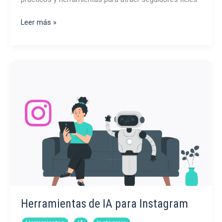
Guía
Leer más »
para
potenciar
el
crecimiento
orgánico
en
Instagram
Herramientas de IA para Instagram