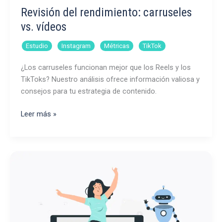
Revisión del rendimiento: carruseles
vs. vídeos
,
,
,
Estudio
Instagram
Métricas
TikTok
¿Los carruseles funcionan mejor que los Reels y los
TikToks? Nuestro análisis ofrece información valiosa y
consejos para tu estrategia de contenido.
Revisión
Leer más »
del
rendimiento:
carruseles
vs.
vídeos