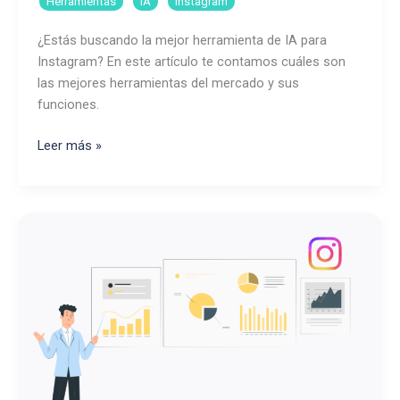
,
,
Herramientas
IA
Instagram
¿Estás buscando la mejor herramienta de IA para
Instagram? En este artículo te contamos cuáles son
las mejores herramientas del mercado y sus
funciones.
Herramientas
Leer más »
de
IA
para
Instagram