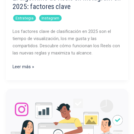
2025: factores clave
,
Estrategia
Instagram
Los factores clave de clasificación en 2025 son el
tiempo de visualización, los me gusta y las
compartidos. Descubre cómo funcionan los Reels con
las nuevas reglas y maximiza tu alcance.
El
Leer más »
algoritmo
de
Reels
en
Instagram
en
2025:
factores
clave