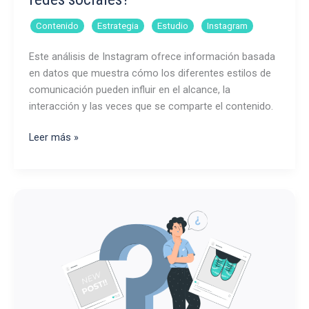
,
,
,
Contenido
Estrategia
Estudio
Instagram
Este análisis de Instagram ofrece información basada
en datos que muestra cómo los diferentes estilos de
comunicación pueden influir en el alcance, la
interacción y las veces que se comparte el contenido.
¿Qué
Leer más »
tono
de
voz
funciona
mejor
en
redes
sociales?