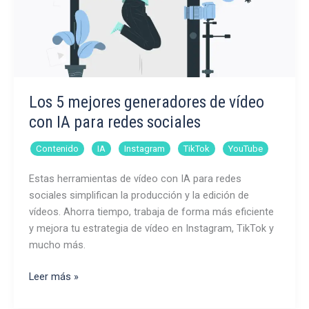
Los 5 mejores generadores de vídeo
con IA para redes sociales
,
,
,
,
Contenido
IA
Instagram
TikTok
YouTube
Estas herramientas de vídeo con IA para redes
sociales simplifican la producción y la edición de
vídeos. Ahorra tiempo, trabaja de forma más eficiente
y mejora tu estrategia de vídeo en Instagram, TikTok y
mucho más.
Los
Leer más »
5
mejores