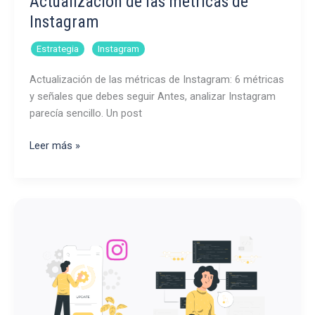
Actualización de las métricas de
Instagram
,
Estrategia
Instagram
Actualización de las métricas de Instagram: 6 métricas
y señales que debes seguir Antes, analizar Instagram
parecía sencillo. Un post
Actualización
Leer más »
de
las
métricas
de
Instagram