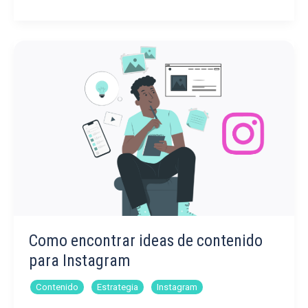
los
hashtags
en
Instagram?
Como encontrar ideas de contenido
para Instagram
,
,
Contenido
Estrategia
Instagram