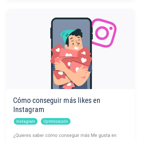
generadores
de
vídeo
con
IA
para
redes
sociales
Cómo conseguir más likes en
Instagram
,
Instagram
Optimización
¿Quieres saber cómo conseguir más Me gusta en