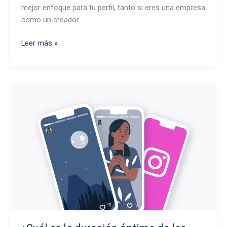
mejor enfoque para tu perfil, tanto si eres una empresa
como un creador.
Cómo
Leer más »
ganar
dinero
en
Instagram