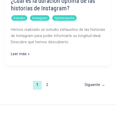
¿Cuál es la duración óptima de las
historias de Instagram?
,
,
Estudio
Instagram
Optimización
Hemos realizado un estudio exhaustivo de las historias
de Instagram para poder informarte su longitud ideal.
Descubre qué hemos descubierto.
¿Cuál
Leer más »
es
la
duración
óptima
1
2
Siguiente
→
de
las
historias
de
Instagram?