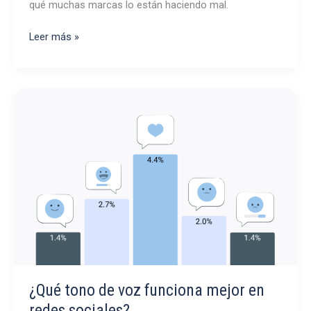
qué muchas marcas lo están haciendo mal.
¿Cuántas
Leer más »
personas
en
una
publicación
dan
mejores
resultados?
¿Qué tono de voz funciona mejor en
redes sociales?