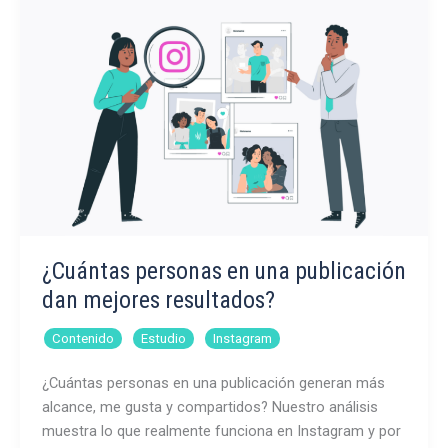
en
2026:
como
adaptar
tu
estrategia
¿Cuántas personas en una publicación
dan mejores resultados?
,
,
Contenido
Estudio
Instagram
¿Cuántas personas en una publicación generan más
alcance, me gusta y compartidos? Nuestro análisis
muestra lo que realmente funciona en Instagram y por