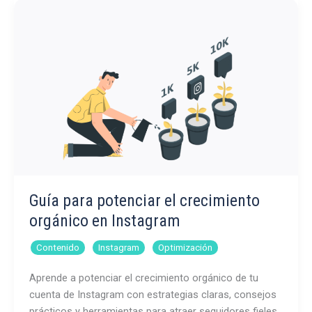
publicaciones
de
Instagram
mejora
el
rendimiento?
Guía para potenciar el crecimiento
orgánico en Instagram
,
,
Contenido
Instagram
Optimización
Aprende a potenciar el crecimiento orgánico de tu
cuenta de Instagram con estrategias claras, consejos
prácticos y herramientas para atraer seguidores fieles.