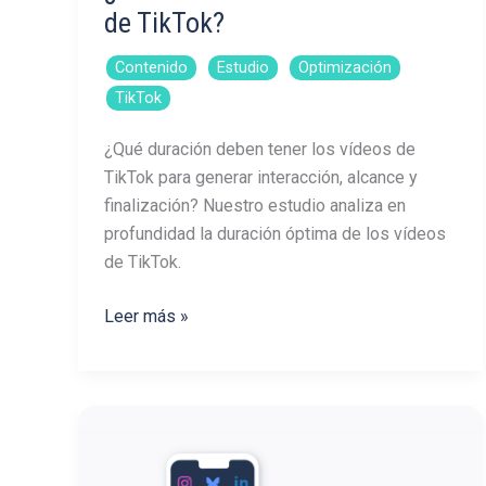
de TikTok?
,
,
,
Contenido
Estudio
Optimización
TikTok
¿Qué duración deben tener los vídeos de
TikTok para generar interacción, alcance y
finalización? Nuestro estudio analiza en
profundidad la duración óptima de los vídeos
de TikTok.
¿Cuánto
Leer más »
deben
durar
los
vídeos
de
TikTok?