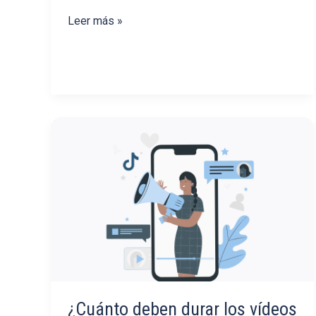
¿Cuántas
Leer más »
personas
en
una
publicación
dan
mejores
resultados?
¿Cuánto deben durar los vídeos