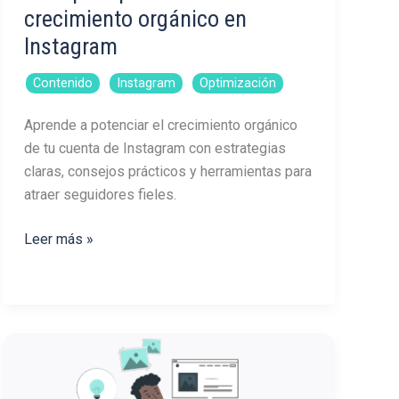
crecimiento orgánico en
Instagram
,
,
Contenido
Instagram
Optimización
Aprende a potenciar el crecimiento orgánico
de tu cuenta de Instagram con estrategias
claras, consejos prácticos y herramientas para
atraer seguidores fieles.
Guía
Leer más »
para
potenciar
el
crecimiento
orgánico
en