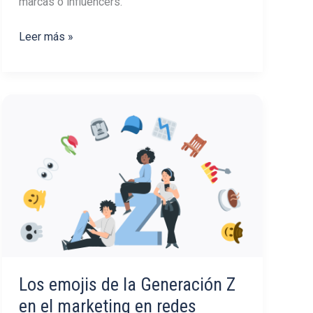
marcas o influencers.
Como
Leer más »
crear
colaboraciones
en
Instagram
que
beneficien
a
ambas
partes
Los emojis de la Generación Z
en el marketing en redes