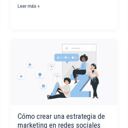
El
Leer más »
método
del
puente
Golden
Gate
Cómo crear una estrategia de
marketing en redes sociales