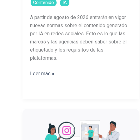
,
Contenido
IA
A partir de agosto de 2026 entrarán en vigor
nuevas normas sobre el contenido generado
por IA en redes sociales. Esto es lo que las
marcas y las agencias deben saber sobre el
etiquetado y los requisitos de las
plataformas.
Reglamento
Leer más »
de
la
UE
sobre
la
IA