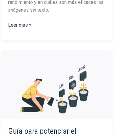
rendimiento y en cuáles son más eficaces las
imágenes sin texto.
¿El
Leer más »
texto
en
las
publicaciones
de
Instagram
mejora
el
rendimiento?
Guía para potenciar el