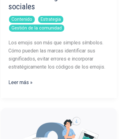
sociales
,
,
Contenido
Estrategia
Gestión de la comunidad
Los emojis son más que simples símbolos.
Cómo pueden las marcas identificar sus
significados, evitar errores e incorporar
estratégicamente los códigos de los emojis.
Los
Leer más »
emojis
de
la
Generación
Z
en
el