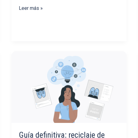
¿Qué
Leer más »
tono
de
voz
funciona
mejor
en
redes
sociales?
Guía definitiva: reciclaje de