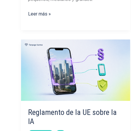
¿Qué
Leer más »
formato
de
Instagram
tiene
mayor
alcance?
Reglamento de la UE sobre la
IA