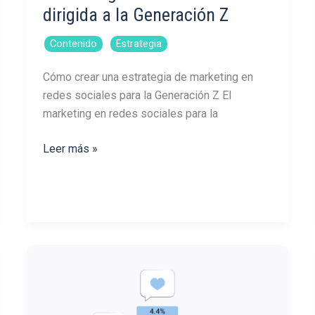
dirigida a la Generación Z
,
Contenido
Estrategia
Cómo crear una estrategia de marketing en
redes sociales para la Generación Z El
marketing en redes sociales para la
Cómo
Leer más »
crear
una
estrategia
de
marketing
en
redes
sociales
dirigida