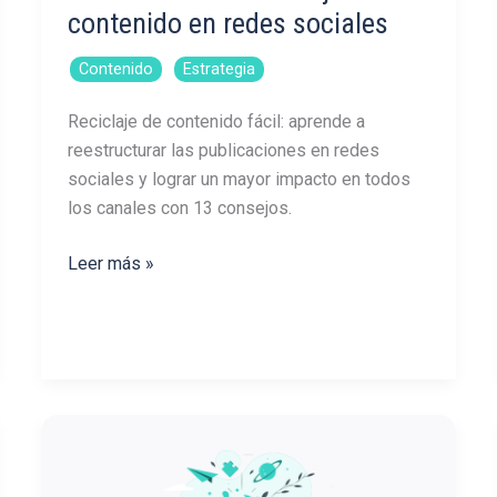
contenido en redes sociales
,
Contenido
Estrategia
Reciclaje de contenido fácil: aprende a
reestructurar las publicaciones en redes
sociales y lograr un mayor impacto en todos
los canales con 13 consejos.
Guía
Leer más »
definitiva:
reciclaje
de
contenido
en
redes
sociales