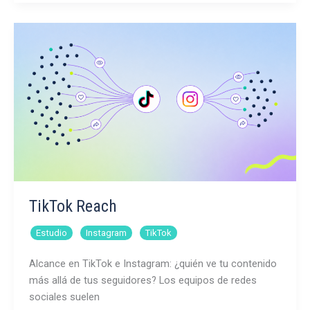
del
puente
Golden
Gate
TikTok Reach
,
,
Estudio
Instagram
TikTok
Alcance en TikTok e Instagram: ¿quién ve tu contenido
más allá de tus seguidores? Los equipos de redes
sociales suelen