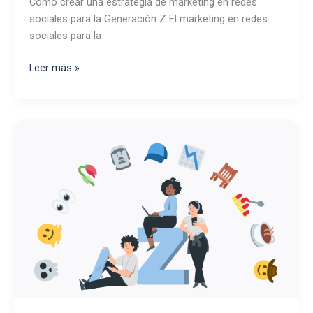
Cómo crear una estrategia de marketing en redes
sociales para la Generación Z El marketing en redes
sociales para la
Cómo
Leer más »
crear
una
estrategia
de
marketing
en
redes
sociales
dirigida
a
la
Generación
Z