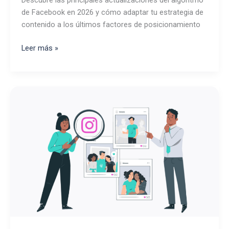
Descubre las principales actualizaciones del algoritmo
de Facebook en 2026 y cómo adaptar tu estrategia de
contenido a los últimos factores de posicionamiento
El
Leer más »
algoritmo
de
Facebook
en
2026:
lo
que
deben
saber
los
profesionales
del
marketing