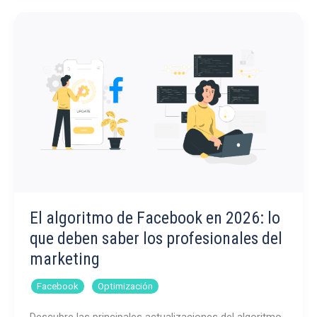
Instagram
en
2026:
como
adaptar
tu
estrategia
El algoritmo de Facebook en 2026: lo
que deben saber los profesionales del
marketing
,
Facebook
Optimización