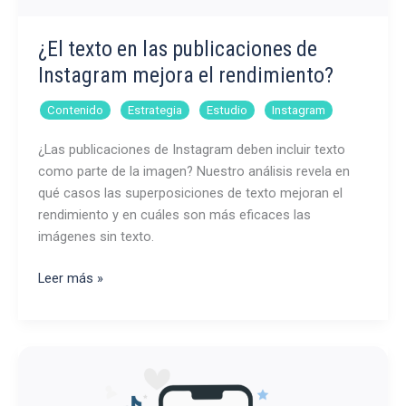
¿El texto en las publicaciones de
Instagram mejora el rendimiento?
,
,
,
Contenido
Estrategia
Estudio
Instagram
¿Las publicaciones de Instagram deben incluir texto
como parte de la imagen? Nuestro análisis revela en
qué casos las superposiciones de texto mejoran el
rendimiento y en cuáles son más eficaces las
imágenes sin texto.
¿El
Leer más »
texto
en
las
publicaciones
de