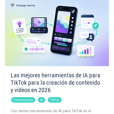
de
redes
sociales?
Las mejores herramientas de IA para
TikTok para la creación de contenido
y vídeos en 2026
,
,
Herramientas
IA
TikTok
Con tantas herramientas de IA para TikTok en el