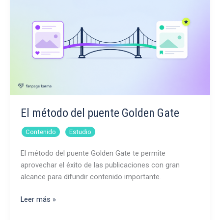
mayor
alcance?
El método del puente Golden Gate
,
Contenido
Estudio
El método del puente Golden Gate te permite
aprovechar el éxito de las publicaciones con gran
alcance para difundir contenido importante.
El
Leer más »
método