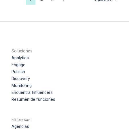
redes
sociales
Soluciones
Analytics
Engage
Publish
Disc
o
very
Monitoring
Encuentra Influencers
Resumen de funciones
Empresas
Agencias