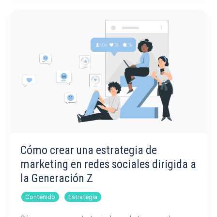
métricas
de
Instagram
Cómo crear una estrategia de
marketing en redes sociales dirigida a
la Generación Z
,
Contenido
Estrategia