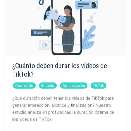
Instagram
mejora
el
rendimiento?
¿Cuánto deben durar los vídeos de
TikTok?
,
,
,
Contenido
Estudio
Optimización
TikTok
¿Qué duración deben tener los vídeos de TikTok para
generar interacción, alcance y finalización? Nuestro
estudio analiza en profundidad la duración óptima de
los vídeos de TikTok.