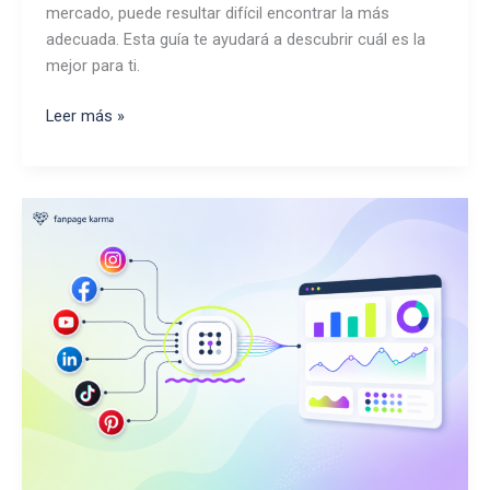
mercado, puede resultar difícil encontrar la más
adecuada. Esta guía te ayudará a descubrir cuál es la
mejor para ti.
Las
Leer más »
mejores
herramientas
de
IA
para
TikTok
para
la
creación
de
contenido
y
vídeos
en