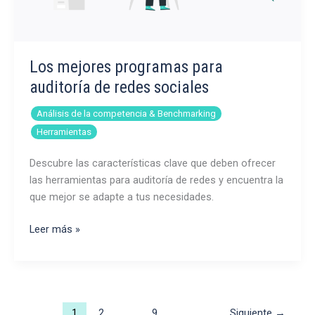
Los mejores programas para
auditoría de redes sociales
,
Análisis de la competencia & Benchmarking
Herramientas
Descubre las características clave que deben ofrecer
las herramientas para auditoría de redes y encuentra la
que mejor se adapte a tus necesidades.
Los
Leer más »
mejores
programas
para
auditoría
1
2
…
9
Siguiente
→
de