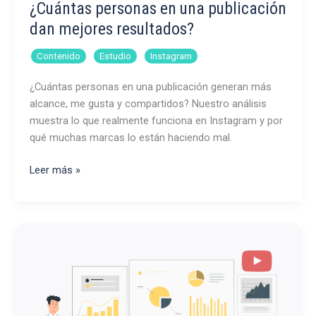
¿Cuántas personas en una publicación
dan mejores resultados?
,
,
Contenido
Estudio
Instagram
¿Cuántas personas en una publicación generan más
alcance, me gusta y compartidos? Nuestro análisis
muestra lo que realmente funciona en Instagram y por
qué muchas marcas lo están haciendo mal.
¿Cuántas
Leer más »
personas
en
una
publicación
dan
mejores
resultados?