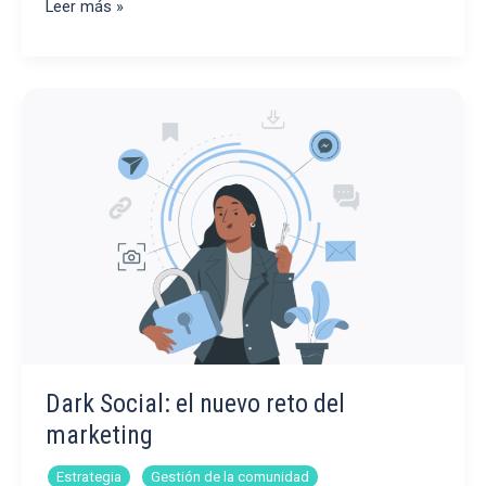
¿Cuánto
Leer más »
deben
durar
los
vídeos
de
TikTok?
Dark Social: el nuevo reto del
marketing
,
Estrategia
Gestión de la comunidad