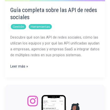
2026
Guía completa sobre las API de redes
sociales
,
Gestión
Herramientas
Descubre qué son las API de redes sociales, cómo las
utilizan los equipos y por qué las API unificadas ayudan
a empresas, agencias y empreas SaaS a integrar datos
de múltiples redes en sus propios sistemas.
Guía
Leer más »
completa
sobre
las
API
de
redes
sociales