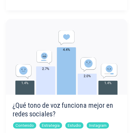
mejores
herramientas
de
YouTube
de
análisis
¿Qué tono de voz funciona mejor en
redes sociales?
,
,
,
Contenido
Estrategia
Estudio
Instagram