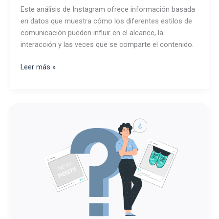
Este análisis de Instagram ofrece información basada
en datos que muestra cómo los diferentes estilos de
comunicación pueden influir en el alcance, la
interacción y las veces que se comparte el contenido.
¿Qué
Leer más »
tono
de
voz
funciona
mejor
en
redes
sociales?