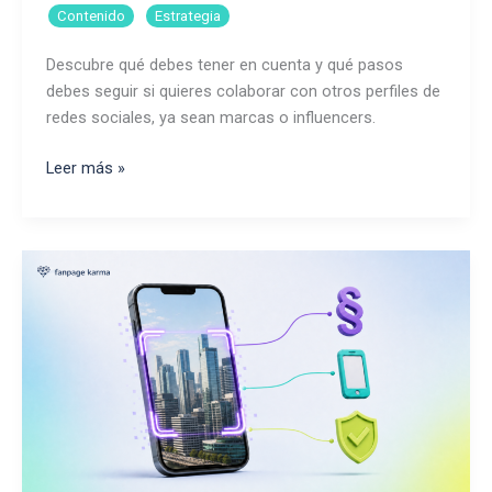
,
Contenido
Estrategia
Descubre qué debes tener en cuenta y qué pasos
debes seguir si quieres colaborar con otros perfiles de
redes sociales, ya sean marcas o influencers.
Como
Leer más »
crear
colaboraciones
en
Instagram
que
beneficien
a
ambas
partes