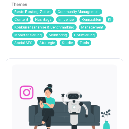
Themen
Beste Posting-Zeiten
Community Management
Content
Hashtags
Influencer
Kennzahlen
KI
Konkurrenzanalyse & Benchmarking
Management
Monetarisierung
Monitoring
Optimierung
Social SEO
Strategie
Studie
Tools