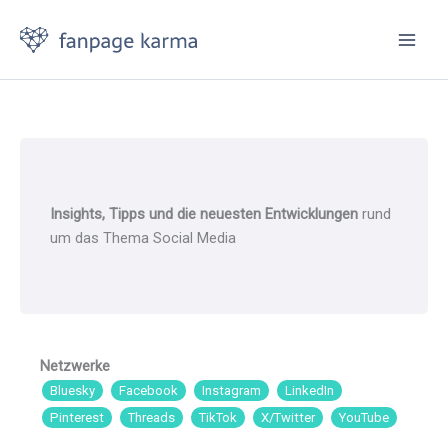
Zum
Inhalt
springen
Insights, Tipps und die neuesten Entwicklungen
rund
um das Thema Social Media
Netzwerke
Bluesky
Facebook
Instagram
LinkedIn
Pinterest
Threads
TikTok
X/Twitter
YouTube