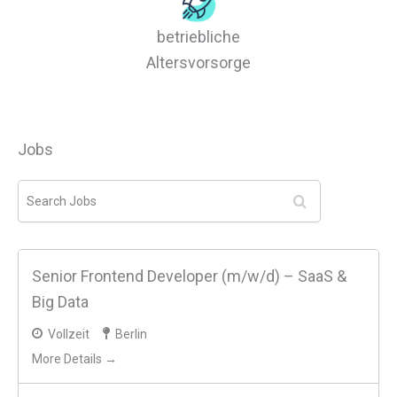
betriebliche
Altersvorsorge
Jobs
S
e
a
r
c
Senior Frontend Developer (m/w/d) – SaaS &
h
J
Big Data
o
b
Vollzeit
Berlin
s
More Details →